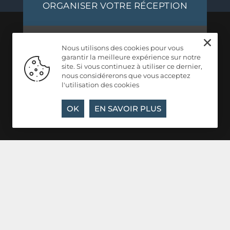
ORGANISER VOTRE RÉCEPTION
ÉVÈNEMENTS À VENIR
Nous utilisons des cookies pour vous
garantir la meilleure expérience sur notre
site. Si vous continuez à utiliser ce dernier,
nous considérerons que vous acceptez
INSCRIPTION À LA NEWSLETTER
l'utilisation des cookies
OK
EN SAVOIR PLUS
Domaine de Grandmont
RD 153 - 34700 Soumont
04 67 44 09 31